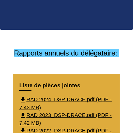
Rapports annuels du délégataire:
Liste de pièces jointes
file_download
RAD 2024_DSP-DRACE.pdf (PDF -
7.43 MB)
file_download
RAD 2023_DSP-DRACE.pdf (PDF -
7.42 MB)
file_download
RAD 2022_DSP-DRACE.pdf (PDF -